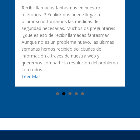
Recibir llamadas fantasmas en nuestro
teléfonos IP Yealink nos puede llegar a
ocurrir si no tomamos las medidas de
seguridad necesarias. Muchos os preguntareis
¿que es eso de recibir llamadas fantasma?
Aunque no es un problema nuevo, las últimas
semanas hemos recibido solicitudes de
información a través de nuestra web y
queremos compartir la resolución del problema
ificadas? Te lo explicamos
con todos…
about Llamadas fantasma en teléfonos IP Yealin
Leer Más