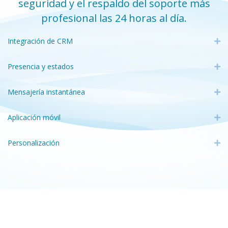
seguridad y el respaldo del soporte más
profesional las 24 horas al día.
Integración de CRM
Ex
Presencia y estados
Ex
Mensajería instantánea
Ex
Aplicación móvil
Ex
Personalización
Ex