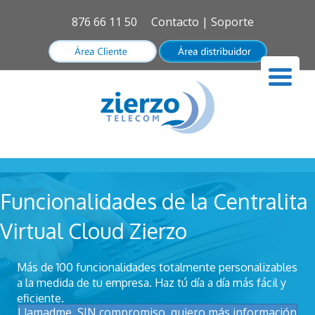
876 66 11 50
Contacto
|
Soporte
Funcionalidades de la Centralita
Virtual Cloud Zierzo
Más de 100 funcionalidades totalmente personalizables
a la medida de tu empresa. Haz tú día a día más fácil y
eficiente.
Llamadme, SIN compromiso, quiero más información