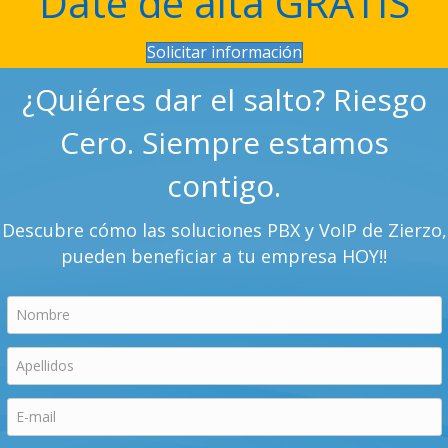
Date de alta GRATIS
Solicitar información
¿Quiéres dar el salto? Riesgo
Cero. Siempre estamos
contigo.
Descubre cómo las soluciones PBX y VoIP de Zierzo,
pueden beneficiar a tu empresa HOY!!