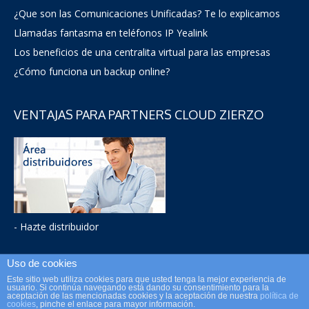
¿Que son las Comunicaciones Unificadas? Te lo explicamos
Llamadas fantasma en teléfonos IP Yealink
Los beneficios de una centralita virtual para las empresas
¿Cómo funciona un backup online?
VENTAJAS PARA PARTNERS CLOUD ZIERZO
- Hazte distribuidor
Uso de cookies
Este sitio web utiliza cookies para que usted tenga la mejor experiencia de
Zierzo Telecom / Teléfono: 900 264 246 / Mail: info@zierzo.es
usuario. Si continúa navegando está dando su consentimiento para la
aceptación de las mencionadas cookies y la aceptación de nuestra
política de
cookies
, pinche el enlace para mayor información.
Aviso legal •
Política de privacidad
• Cookies