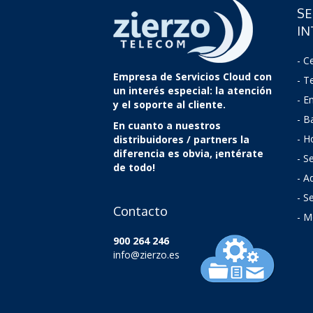
SE
IN
- Ce
Empresa de Servicios Cloud
con
- T
un interés especial: la atención
- E
y el soporte al cliente.
- B
En cuanto a nuestros
- H
distribuidores / partners la
diferencia es obvia, ¡entérate
- S
de todo!
- A
-
Se
Contacto
- M
900 264 246
info@zierzo.es