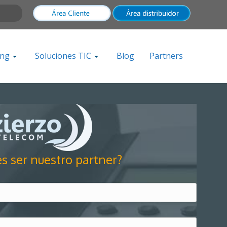
ing
Soluciones TIC
Blog
Partners
s ser nuestro partner?