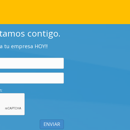
stamos contigo.
 a tu empresa HOY!!
n: