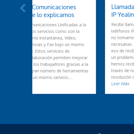
Llamadas fantasma en teléfonos
es
IP Yealink
s
Recibir llamadas fantasmas en nuestro
as a la
teléfonos IP Yealink nos puede llegar a ocurrir si
n la
no tomamos las medidas de seguridad
o,
necesarias. Muchos os preguntareis ¿que es
 mismo
eso de recibir llamadas fantasma? Aunque no es
un problema nuevo, las últimas semanas
 mejorar
hemos recibido solicitudes de información a
cias a la
través de nuestra web y queremos compartir la
amientas
resolución del problema con todos…
about Llamadas fantasma en teléfonos 
iones Unificadas? Te lo explicamos
Leer Más