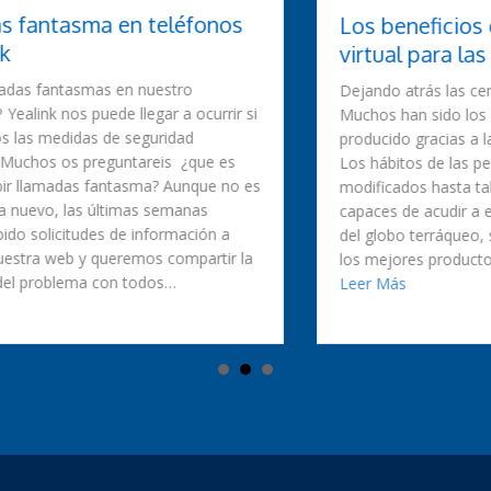
Los beneficios de una centralita
virtual para las empresas
Dejando atrás las centralitas tradicionales
Muchos han sido los cambios que se han
producido gracias a la revolución de Internet.
Los hábitos de las personas se han visto
modificados hasta tal punto que somos
capaces de acudir a empresas en la otra punta
del globo terráqueo, solamente para conseguir
los mejores productos del mercado. Pero…
about Los beneficios de una centralita virtual pa
Leer Más
IP Yealink