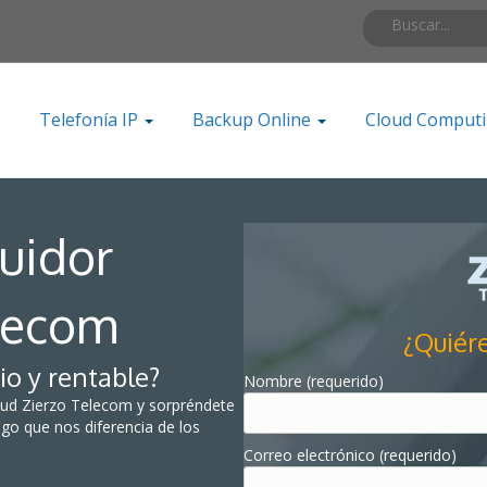
Telefonía IP
Backup Online
Cloud Comput
buidor
elecom
¿Quiére
io y rentable?
Nombre (requerido)
Cloud Zierzo Telecom y sorpréndete
lgo que nos diferencia de los
Correo electrónico (requerido)