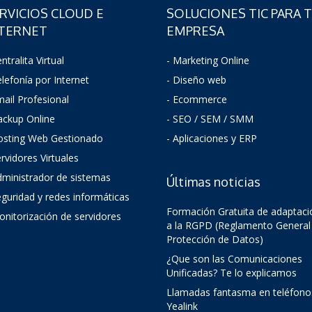
RVICIOS CLOUD E
SOLUCIONES TIC PARA 
TERNET
EMPRESA
ntralita Virtual
- Marketing Online
elefonía por Internet
- Diseño web
mail Profesional
- Ecommerce
ackup Online
- SEO / SEM / SMM
osting Web Gestionado
- Aplicaciones y ERP
ervidores Virtuales
dministrador de sistemas
Últimas noticias
guridad y redes informáticas
Formación Gratuita de adaptaci
onitorización de servidores
a la RGPD (Reglamento General
Protección de Datos)
¿Que son las Comunicaciones
Unificadas? Te lo explicamos
Llamadas fantasma en teléfono
Yealink