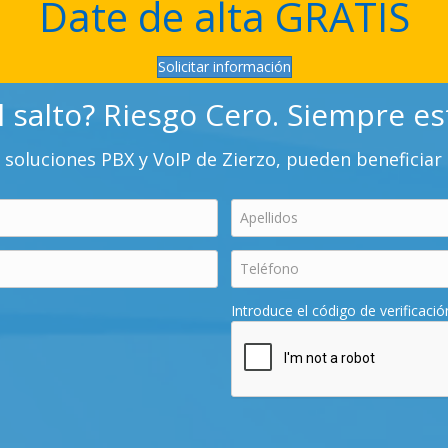
Date de alta GRATIS
Solicitar información
l salto? Riesgo Cero. Siempre e
soluciones PBX y VoIP de Zierzo, pueden beneficiar
Introduce el código de verificació